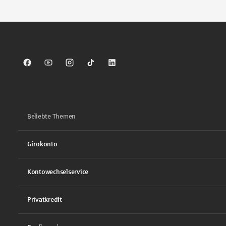
Sparkasse auf Facebook
Sparkasse auf Youtube
Sparkasse auf Instagram
Sparkasse auf TikTok
Sparkasse auf LinkedIn
Beliebte Themen
Girokonto
Kontowechselservice
Privatkredit