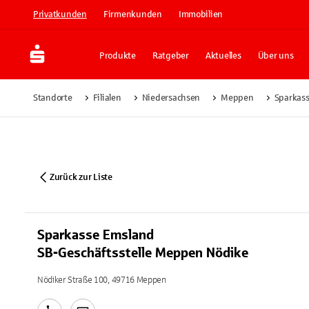
Privatkunden
Firmenkunden
Immobilien
Produkte
Ratgeber
Aktuelles
Über uns
Standorte
Filialen
Niedersachsen
Meppen
Sparkass
Zurück zur Liste
Sparkasse Emsland
SB-Geschäftsstelle Meppen Nödike
Nödiker Straße 100, 49716 Meppen