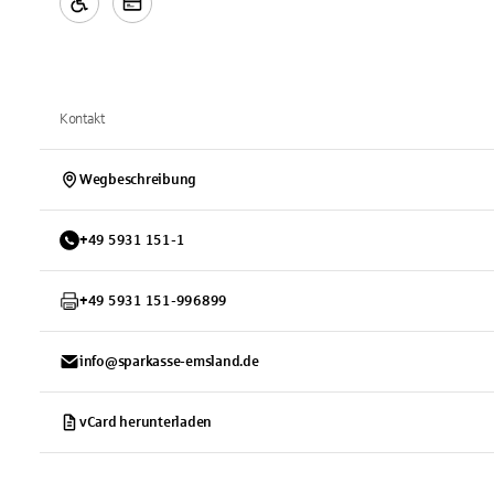
Kontakt
Wegbeschreibung
+
49
5931
151-1
+
49
5931
151-996899
info@sparkasse-emsland.de
vCard herunterladen