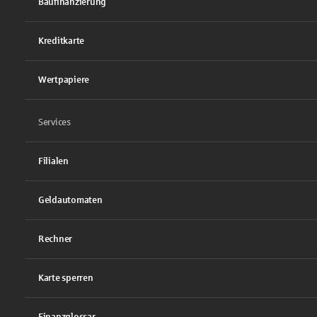
Baufinanzierung
Kreditkarte
Wertpapiere
Services
Filialen
Geldautomaten
Rechner
Karte sperren
Finanzglossar