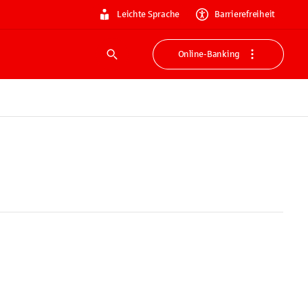
Leichte Sprache
Barrierefreiheit
Online-Banking
Suche