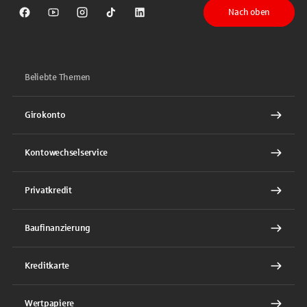
Nach oben
Sparkasse auf Facebook
Sparkasse auf Youtube
Sparkasse auf Instagram
Sparkasse auf TikTok
Sparkasse auf LinkedIn
Beliebte Themen
Girokonto
Kontowechselservice
Privatkredit
Baufinanzierung
Kreditkarte
Wertpapiere