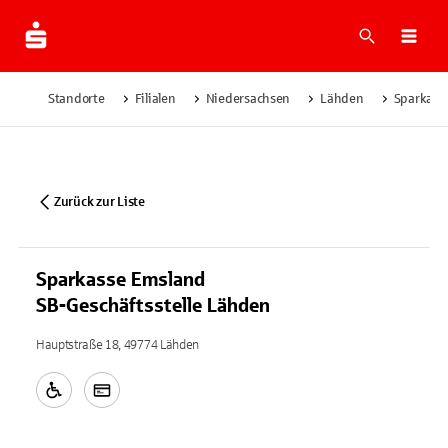
Suche
Navi
Standorte
Filialen
Niedersachsen
Lähden
Sparkass
Zurück zur Liste
Sparkasse Emsland
SB-Geschäftsstelle Lähden
Hauptstraße 18, 49774 Lähden