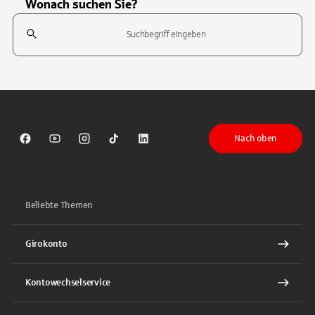
Wonach suchen Sie?
Suchfeld
Tippen Sie, um nach Themen zu suchen. Verwenden Sie die Pfeil-T
Nach oben
Sparkasse auf Facebook
Sparkasse auf Youtube
Sparkasse auf Instagram
Sparkasse auf TikTok
Sparkasse auf LinkedIn
Beliebte Themen
Girokonto
Kontowechselservice