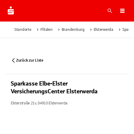
Suche
Navi
Standorte
Filialen
Brandenburg
Elsterwerda
Sparka
Zurück zur Liste
Sparkasse Elbe-Elster
VersicherungsCenter Elsterwerda
Elsterstraße 21v, 04910 Elsterwerda