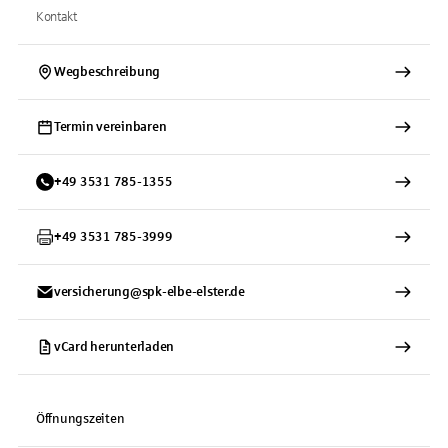
Kontakt
Wegbeschreibung
Termin vereinbaren
+
49
3531
785-1355
+
49
3531
785-3999
versicherung@spk-elbe-elster.de
vCard herunterladen
Öffnungszeiten