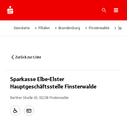
Suche
Navi
Standorte
Filialen
Brandenburg
Finsterwalde
Spark
Zurück zur Liste
Sparkasse Elbe-Elster
Hauptgeschäftsstelle Finsterwalde
Berliner Straße 43, 03238 Finsterwalde