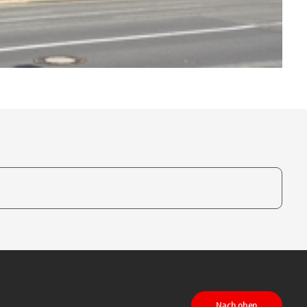
te, um auszuwählen
Nach oben