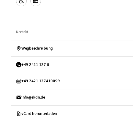
Kontakt
Wegbeschreibung
+
49
2421
127 0
+
49
2421
127410099
info@skdn.de
vCard herunterladen