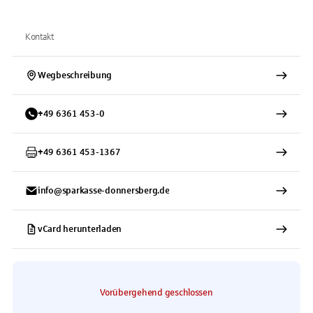
Kontakt
Wegbeschreibung
+
49
6361
453-0
+
49
6361
453-1367
info@sparkasse-donnersberg.de
vCard herunterladen
Vorübergehend geschlossen