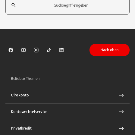
Tippen Sie, um nach Themen zu suchen. Verwenden Sie die Pfeil-T
Nach oben
Sparkasse auf Facebook
Sparkasse auf Youtube
Sparkasse auf Instagram
Sparkasse auf TikTok
Sparkasse auf LinkedIn
Beliebte Themen
Girokonto
Kontowechselservice
Privatkredit