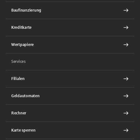
Baufinanzierung
Kreditkarte
Wertpapiere
Services
Filialen
Geldautomaten
Rechner
Karte sperren