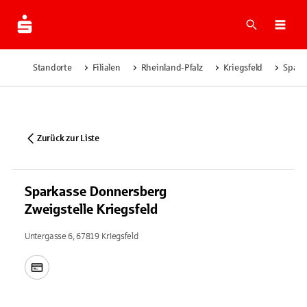
Suche
Navi
Standorte
Filialen
Rheinland-Pfalz
Kriegsfeld
Spark
Zurück zur Liste
Sparkasse Donnersberg
Zweigstelle Kriegsfeld
Untergasse 6, 67819 Kriegsfeld