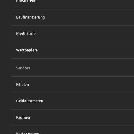
Privatkredit
Baufinanzierung
Kreditkarte
Wertpapiere
Services
Filialen
Geldautomaten
Rechner
Karte sperren