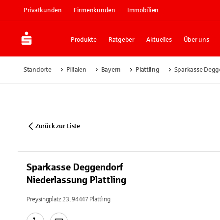
Privatkunden
Firmenkunden
Immobilien
Produkte
Ratgeber
Aktuelles
Über uns
Standorte
Filialen
Bayern
Plattling
Sparkasse Degge
Zurück zur Liste
Sparkasse Deggendorf
Niederlassung Plattling
Preysingplatz 23, 94447 Plattling