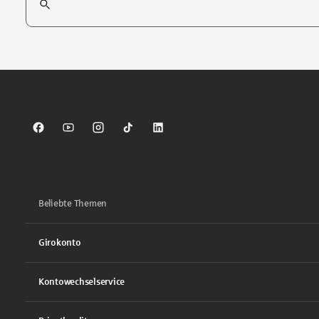
Tippen Sie, um nach Themen zu suchen. Verwenden Sie die Pfei
Sparkasse auf Facebook
Sparkasse auf Youtube
Sparkasse auf Instagram
Sparkasse auf TikTok
Sparkasse auf LinkedIn
Beliebte Themen
Girokonto
Kontowechselservice