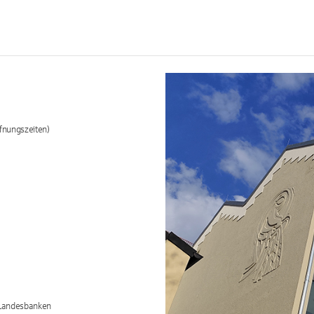
fnungszeiten)
/Landesbanken