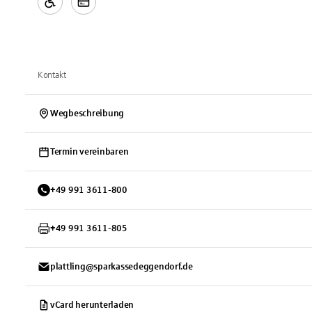
Kontakt
Wegbeschreibung
Termin vereinbaren
+
49
991
3611-800
+
49
991
3611-805
plattling@sparkassedeggendorf.de
vCard herunterladen