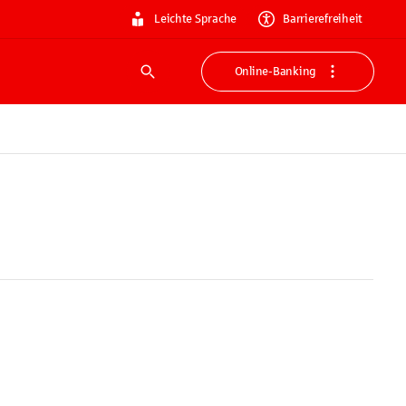
Leichte Sprache
Barrierefreiheit
Online-Banking
Suche