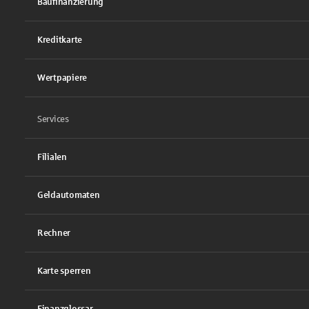
Baufinanzierung
Kreditkarte
Wertpapiere
Services
Filialen
Geldautomaten
Rechner
Karte sperren
Finanzglossar