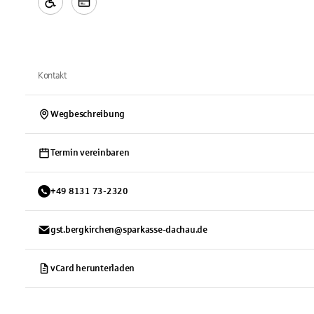
Kontakt
Wegbeschreibung
Termin vereinbaren
+
49
8131
73-2320
gst.bergkirchen@sparkasse-dachau.de
vCard herunterladen