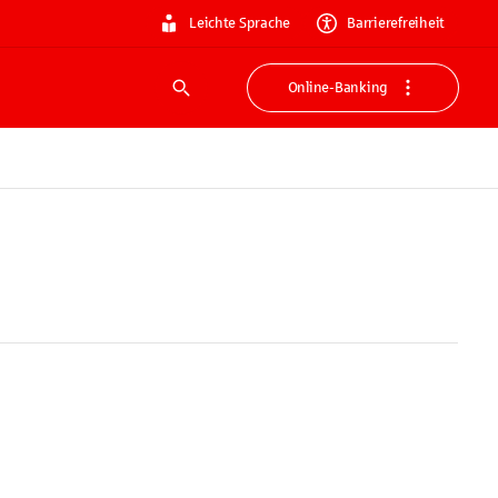
Leichte Sprache
Barrierefreiheit
Online-Banking
Suche