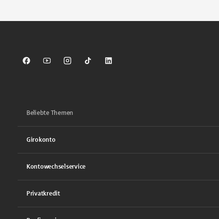
Sparkasse auf Facebook
Sparkasse auf Youtube
Sparkasse auf Instagram
Sparkasse auf TikTok
Sparkasse auf LinkedIn
Beliebte Themen
Girokonto
Kontowechselservice
Privatkredit