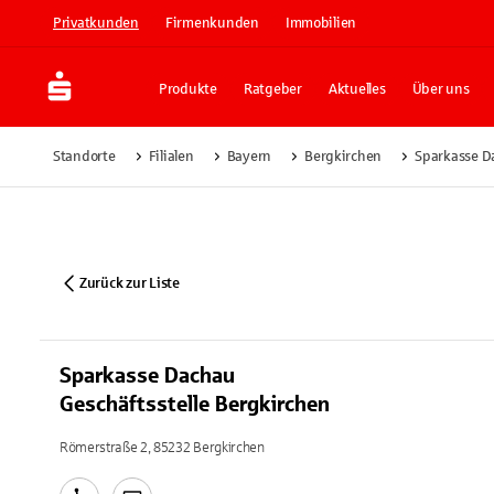
Privatkunden
Firmenkunden
Immobilien
Produkte
Ratgeber
Aktuelles
Über uns
Standorte
Filialen
Bayern
Bergkirchen
Sparkasse D
Zurück zur Liste
Sparkasse Dachau
Geschäftsstelle Bergkirchen
Römerstraße 2, 85232 Bergkirchen