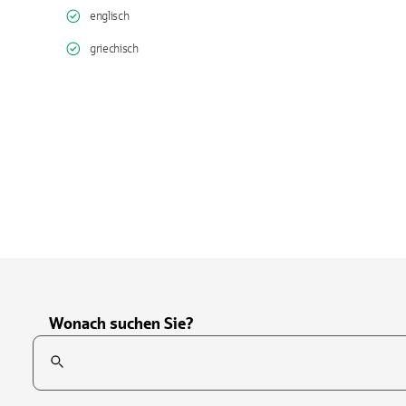
englisch
griechisch
Wonach suchen Sie?
Suchfeld
Tippen Sie, um nach Themen zu suchen. Verwenden Sie die Pfei