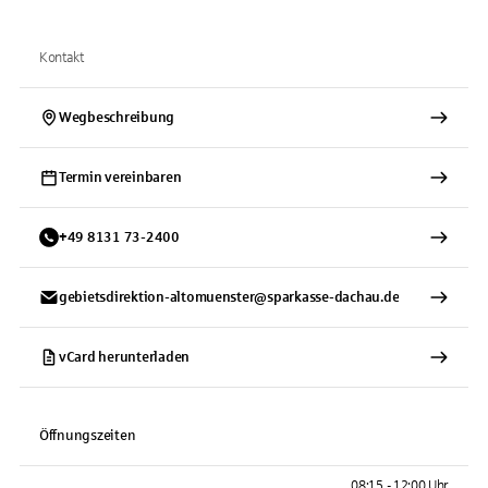
Kontakt
Wegbeschreibung
Termin vereinbaren
+
49
8131
73-2400
gebietsdirektion-altomuenster@sparkasse-dachau.de
vCard herunterladen
Öffnungszeiten
08:15 - 12:00 Uhr