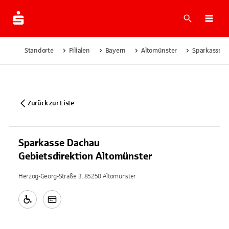
Suche
Navi
Standorte
Filialen
Bayern
Altomünster
Sparkasse D
Zurück zur Liste
Sparkasse Dachau
Gebietsdirektion Altomünster
Herzog-Georg-Straße 3, 85250 Altomünster