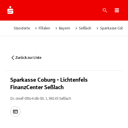
Suche
Navi
Standorte
Filialen
Bayern
Seßlach
Sparkasse Coburg
Zurück zur Liste
Sparkasse Coburg - Lichtenfels
FinanzCenter Seßlach
Dr.-Josef-Otto-Kolb-Str. 1, 96145 Seßlach