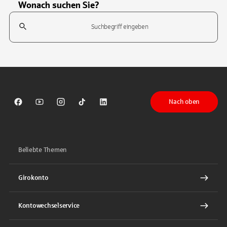
Wonach suchen Sie?
Suchfeld
Tippen Sie, um nach Themen zu suchen. Verwenden Sie die Pfeil-T
Nach oben
Sparkasse auf Facebook
Sparkasse auf Youtube
Sparkasse auf Instagram
Sparkasse auf TikTok
Sparkasse auf LinkedIn
Beliebte Themen
Girokonto
Kontowechselservice