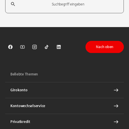
Tippen Sie, um nach Themen zu suchen. Verwenden Sie die Pfeil-T
Nach oben
Sparkasse auf Facebook
Sparkasse auf Youtube
Sparkasse auf Instagram
Sparkasse auf TikTok
Sparkasse auf LinkedIn
Beliebte Themen
Girokonto
Kontowechselservice
Privatkredit