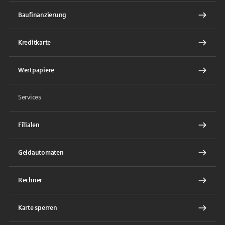
Baufinanzierung
Kreditkarte
Wertpapiere
Services
Filialen
Geldautomaten
Rechner
Karte sperren