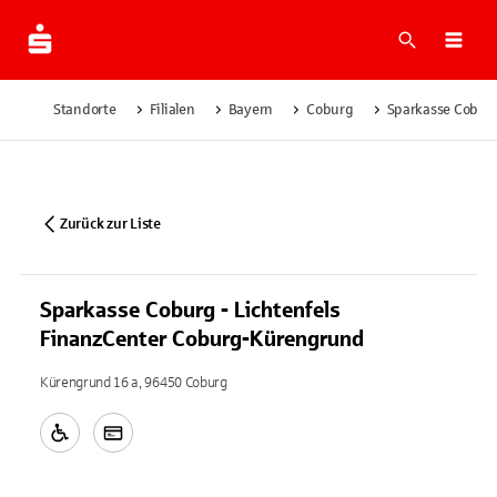
Suche
Navi
Standorte
Filialen
Bayern
Coburg
Sparkasse Coburg
Zurück zur Liste
Sparkasse Coburg - Lichtenfels
FinanzCenter Coburg-Kürengrund
Kürengrund 16 a, 96450 Coburg