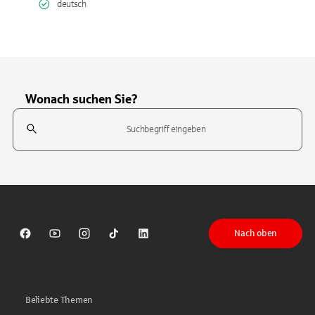
deutsch
Wonach suchen Sie?
Suchfeld
Tippen Sie, um nach Themen zu suchen. Verwenden Sie die Pfeil-T
Nach oben
Sparkasse auf Facebook
Sparkasse auf Youtube
Sparkasse auf Instagram
Sparkasse auf TikTok
Sparkasse auf LinkedIn
Beliebte Themen