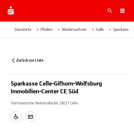
Suche
Navi
Standorte
Filialen
Niedersachsen
Celle
Sparkasse C
Zurück zur Liste
Sparkasse Celle-Gifhorn-Wolfsburg
Immobilien-Center CE Süd
Hannoversche Heerstraße 84, 29227 Celle