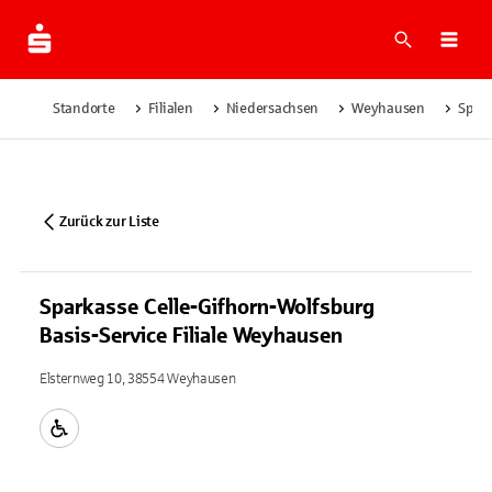
Suche
Navi
Standorte
Filialen
Niedersachsen
Weyhausen
Spark
Zurück zur Liste
Sparkasse Celle-Gifhorn-Wolfsburg
Basis-Service Filiale Weyhausen
Elsternweg 10, 38554 Weyhausen