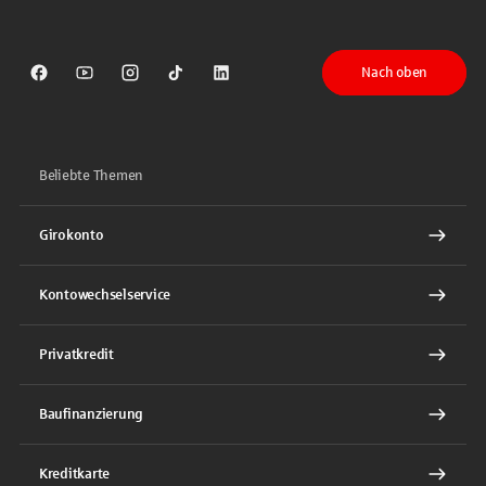
Nach oben
Sparkasse auf Facebook
Sparkasse auf Youtube
Sparkasse auf Instagram
Sparkasse auf TikTok
Sparkasse auf LinkedIn
Beliebte Themen
Girokonto
Kontowechselservice
Privatkredit
Baufinanzierung
Kreditkarte