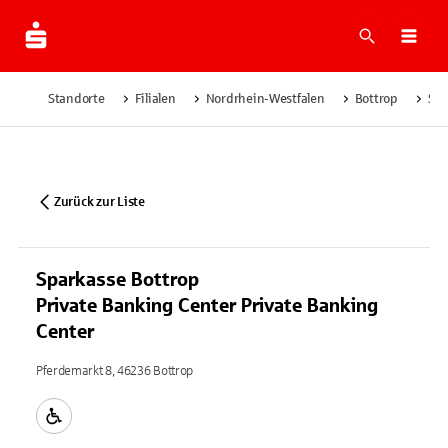
Suche
Navi
Standorte
Filialen
Nordrhein-Westfalen
Bottrop
Spa
Zurück zur Liste
Sparkasse Bottrop
Private Banking Center Private Banking
Center
Pferdemarkt 8, 46236 Bottrop