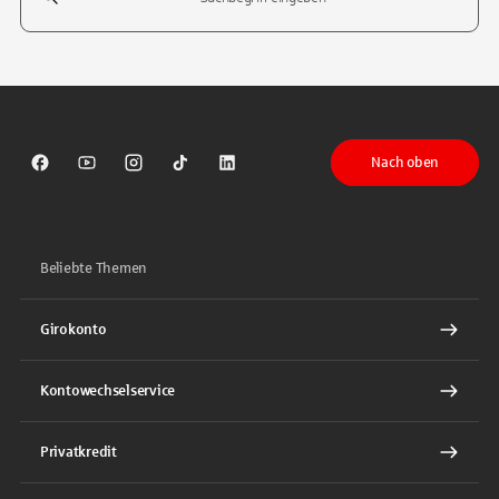
Tippen Sie, um nach Themen zu suchen. Verwenden Sie die Pfeil-T
Nach oben
Sparkasse auf Facebook
Sparkasse auf Youtube
Sparkasse auf Instagram
Sparkasse auf TikTok
Sparkasse auf LinkedIn
Beliebte Themen
Girokonto
Kontowechselservice
Privatkredit