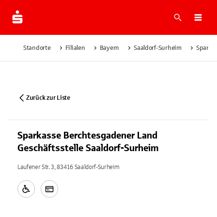
Suche
Navi
Standorte
Filialen
Bayern
Saaldorf-Surheim
Sparkas
Zurück zur Liste
Sparkasse Berchtesgadener Land
Geschäftsstelle Saaldorf-Surheim
Laufener Str. 3, 83416 Saaldorf-Surheim