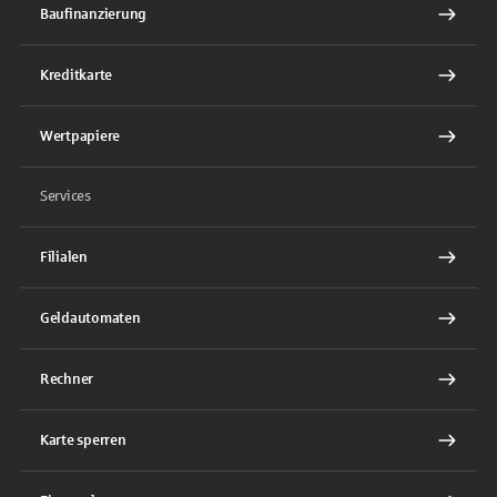
Baufinanzierung
Kreditkarte
Wertpapiere
Services
Filialen
Geldautomaten
Rechner
Karte sperren