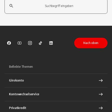
Suchfeld
Tippen Sie, um nach Themen zu suchen. Verwenden Sie die Pfeil-T
Nach oben
Sparkasse auf Facebook
Sparkasse auf Youtube
Sparkasse auf Instagram
Sparkasse auf TikTok
Sparkasse auf LinkedIn
Beliebte Themen
Girokonto
Kontowechselservice
Privatkredit