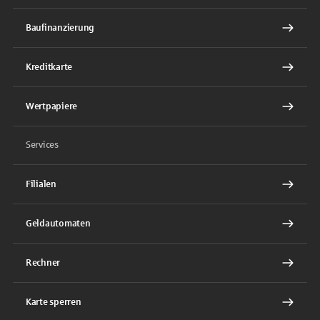
Baufinanzierung
Kreditkarte
Wertpapiere
Services
Filialen
Geldautomaten
Rechner
Karte sperren