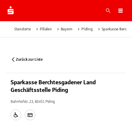
Suche
Navi
Standorte
Filialen
Bayern
Piding
Sparkasse Berchte
Zurück zur Liste
Sparkasse Berchtesgadener Land
Geschäftsstelle Piding
Bahnhofstr. 23, 83451 Piding