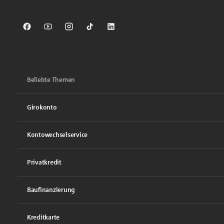
Sparkasse auf Facebook
Sparkasse auf Youtube
Sparkasse auf Instagram
Sparkasse auf TikTok
Sparkasse auf LinkedIn
Beliebte Themen
Girokonto
Kontowechselservice
Privatkredit
Baufinanzierung
Kreditkarte