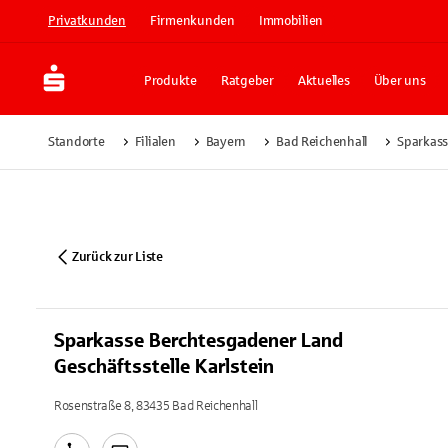
Privatkunden
Firmenkunden
Immobilien
Produkte
Ratgeber
Aktuelles
Über uns
Standorte
Filialen
Bayern
Bad Reichenhall
Sparkass
Zurück zur Liste
Sparkasse Berchtesgadener Land
Geschäftsstelle Karlstein
Rosenstraße 8, 83435 Bad Reichenhall