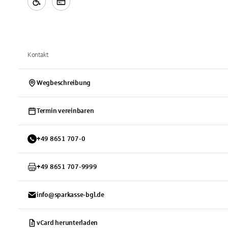
Kontakt
Wegbeschreibung
Termin vereinbaren
+
49
8651
707-0
+
49
8651
707-9999
info@sparkasse-bgl.de
vCard herunterladen