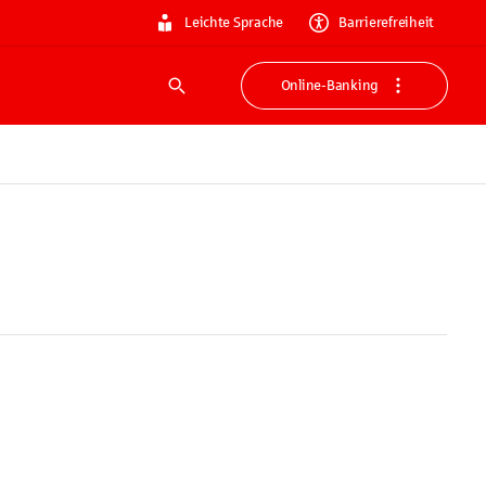
Leichte Sprache
Barrierefreiheit
Online-Banking
Suche