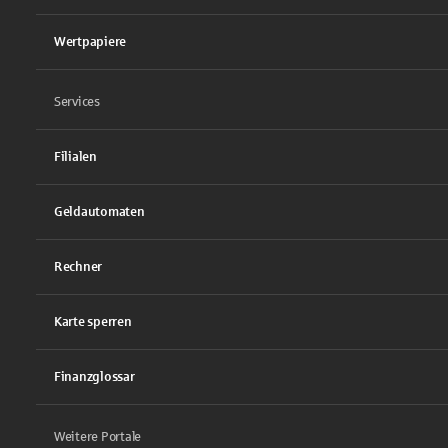
Wertpapiere
Services
Filialen
Geldautomaten
Rechner
Karte sperren
Finanzglossar
Weitere Portale