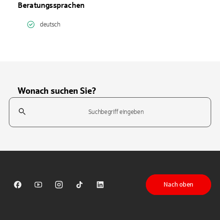
Beratungssprachen
deutsch
Wonach suchen Sie?
Suchfeld
Tippen Sie, um nach Themen zu suchen. Verwenden Sie die Pfeil-T
Nach oben
Sparkasse auf Facebook
Sparkasse auf Youtube
Sparkasse auf Instagram
Sparkasse auf TikTok
Sparkasse auf LinkedIn