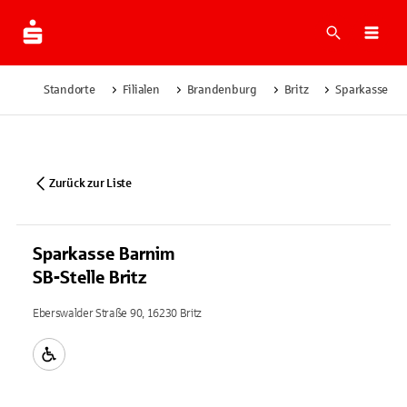
Suche
Navi
Standorte
Filialen
Brandenburg
Britz
Sparkasse Bar
Zurück zur Liste
Sparkasse Barnim
SB-Stelle Britz
Eberswalder Straße 90, 16230 Britz