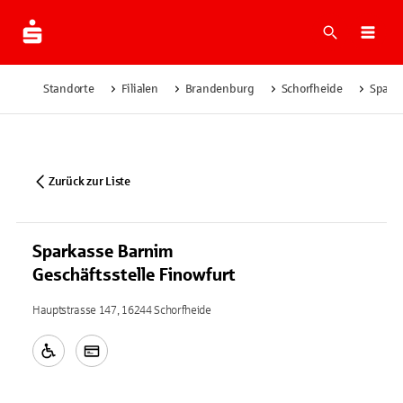
Suche
Navi
Standorte
Filialen
Brandenburg
Schorfheide
Sparka
Zurück zur Liste
Sparkasse Barnim
Geschäftsstelle Finowfurt
Hauptstrasse 147, 16244 Schorfheide