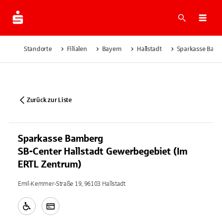
Suche
Navi
Standorte
Filialen
Bayern
Hallstadt
Sparkasse Bamb
Zurück zur Liste
Sparkasse Bamberg
SB-Center Hallstadt Gewerbegebiet (Im
ERTL Zentrum)
Emil-Kemmer-Straße 19, 96103 Hallstadt