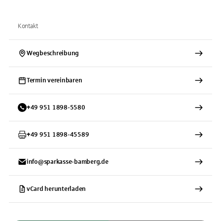
Kontakt
Wegbeschreibung
Termin vereinbaren
+
49
951
1898-5580
+
49
951
1898-45589
info@sparkasse-bamberg.de
vCard herunterladen