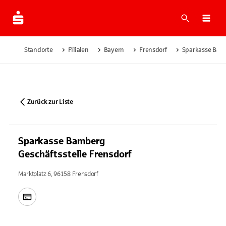
Suche
Navi
Standorte
Filialen
Bayern
Frensdorf
Sparkasse Bamb
Zurück zur Liste
Sparkasse Bamberg
Geschäftsstelle Frensdorf
Marktplatz 6, 96158 Frensdorf