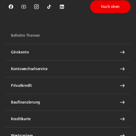
Nach oben
Sparkasse auf Facebook
Sparkasse auf Youtube
Sparkasse auf Instagram
Sparkasse auf TikTok
Sparkasse auf LinkedIn
Beliebte Themen
Girokonto
Kontowechselservice
Privatkredit
Baufinanzierung
Kreditkarte
Wertpapiere