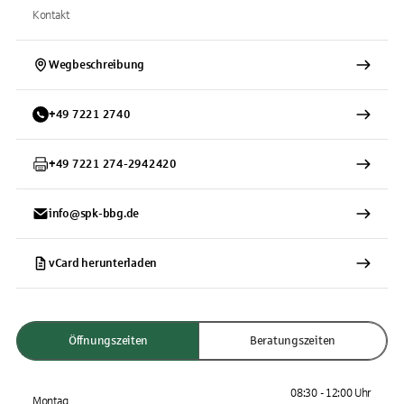
Kontakt
Wegbeschreibung
+
49
7221
2740
+
49
7221
274-2942420
info@spk-bbg.de
vCard herunterladen
Öffnungszeiten
Beratungszeiten
08:30 - 12:00 Uhr
Montag