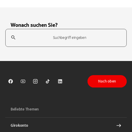
Wonach suchen Sie?
Suchfeld
Tippen Sie, um nach Themen zu suchen. Verwenden Sie die Pfeil-T
Nach oben
Sparkasse auf Facebook
Sparkasse auf Youtube
Sparkasse auf Instagram
Sparkasse auf TikTok
Sparkasse auf LinkedIn
Beliebte Themen
Girokonto