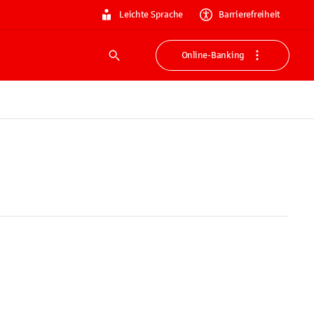
Leichte Sprache
Barrierefreiheit
Online-Banking
Suche