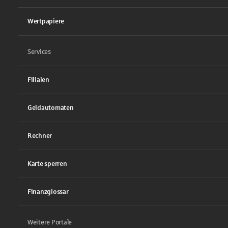
Wertpapiere
Services
Filialen
Geldautomaten
Rechner
Karte sperren
Finanzglossar
Weitere Portale