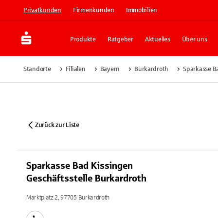
Privatkunden
Firmenkunden
Immobilien
Produkte
Ratgeber
Aktuelles
Über uns
Standorte
Filialen
Bayern
Burkardroth
Sparkasse Ba
Zurück zur Liste
Sparkasse Bad Kissingen
Geschäftsstelle Burkardroth
Marktplatz 2, 97705 Burkardroth