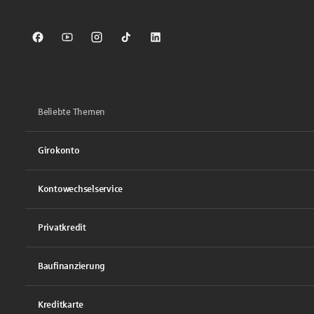
Sparkasse auf Facebook
Sparkasse auf Youtube
Sparkasse auf Instagram
Sparkasse auf TikTok
Sparkasse auf LinkedIn
Beliebte Themen
Girokonto
Kontowechselservice
Privatkredit
Baufinanzierung
Kreditkarte