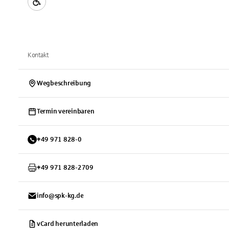
Kontakt
Wegbeschreibung
Termin vereinbaren
+
49
971
828-0
+
49
971
828-2709
info@spk-kg.de
vCard herunterladen