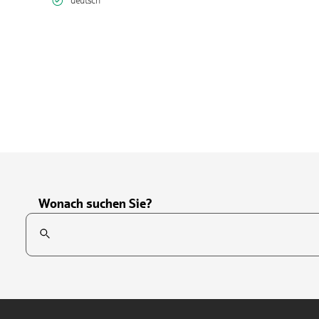
deutsch
Wonach suchen Sie?
Suchfeld
Tippen Sie, um nach Themen zu suchen. Verwenden Sie die Pfei