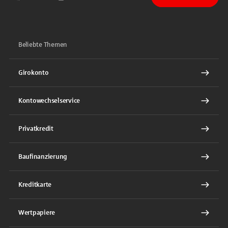
Sparkasse auf Facebook
Sparkasse auf Youtube
Sparkasse auf Instagram
Sparkasse auf TikTok
Sparkasse auf LinkedIn
Beliebte Themen
Girokonto
Kontowechselservice
Privatkredit
Baufinanzierung
Kreditkarte
Wertpapiere