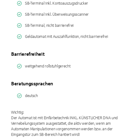
SB-Terminal inkl. Kontoauszugsdrucker
SB-Terminal inkl. Überweisungsscanner
SB-Terminal, nicht barrierefrei
Geldautomat mit Auszahlfunktion, nicht barrierefrei
Barrierefreiheit
weitgehend rollstuhlgerecht
Beratungssprachen
deutsch
Wichtig:
Der Automat ist mit Einfärbetechnik INKL. KÜNSTLICHER DNA und
Vernebelungssystem ausgestattet, die aktiv werden, wenn am
Automaten Manipulationen vorgenommen werden bzw. an der
Eingangstür zum SB-Bereich hantiert wird!