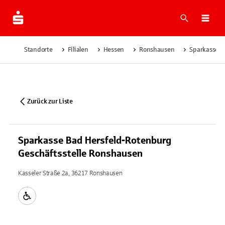
Suche
Navi
Standorte
Filialen
Hessen
Ronshausen
Sparkasse B
Zurück zur Liste
Sparkasse Bad Hersfeld-Rotenburg
Geschäftsstelle Ronshausen
Kasseler Straße 2a, 36217 Ronshausen