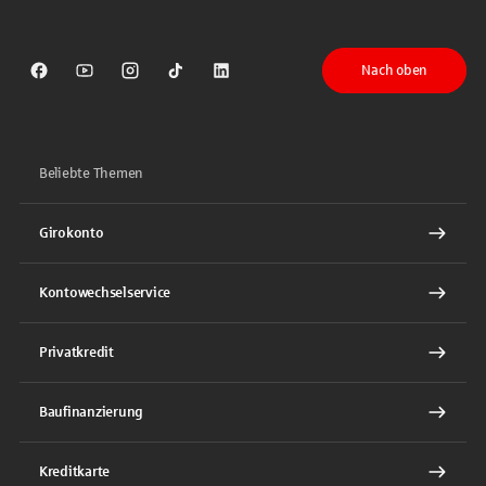
Nach oben
Sparkasse auf Facebook
Sparkasse auf Youtube
Sparkasse auf Instagram
Sparkasse auf TikTok
Sparkasse auf LinkedIn
Beliebte Themen
Girokonto
Kontowechselservice
Privatkredit
Baufinanzierung
Kreditkarte