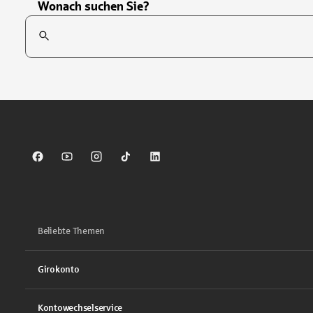
Wonach suchen Sie?
Suchfeld
Tippen Sie, um nach Themen zu suchen. Verwenden Sie die Pfei
Sparkasse auf Facebook
Sparkasse auf Youtube
Sparkasse auf Instagram
Sparkasse auf TikTok
Sparkasse auf LinkedIn
Beliebte Themen
Girokonto
Kontowechselservice