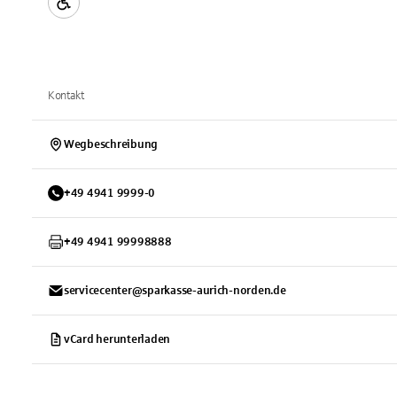
Kontakt
Wegbeschreibung
+
49
4941
9999-0
+
49
4941
99998888
servicecenter@sparkasse-aurich-norden.de
vCard herunterladen