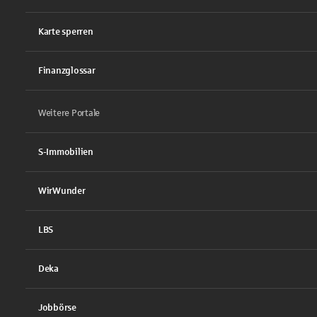
Karte sperren
Finanzglossar
Weitere Portale
S-Immobilien
WirWunder
LBS
Deka
Jobbörse