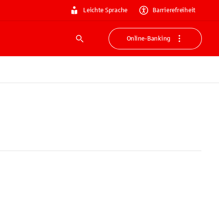
Leichte Sprache
Barrierefreiheit
Online-Banking
Suche