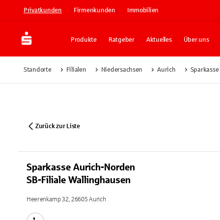
Privatkunden
Firmenkunden
Immobilien
Produkte
Ratgeber
Aktuelles
Über uns
Standorte
Filialen
Niedersachsen
Aurich
Sparkasse 
Zurück zur Liste
Sparkasse Aurich-Norden
SB-Filiale Wallinghausen
Heerenkamp 32, 26605 Aurich