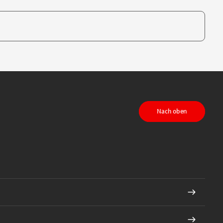
te, um auszuwählen
Nach oben