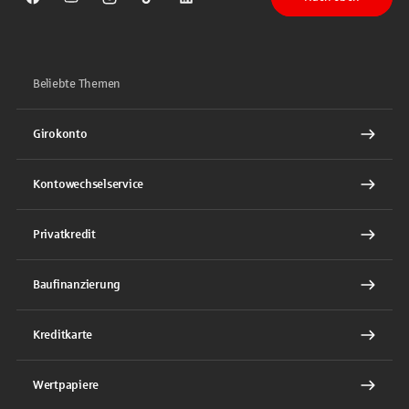
Sparkasse auf Facebook
Sparkasse auf Youtube
Sparkasse auf Instagram
Sparkasse auf TikTok
Sparkasse auf LinkedIn
Beliebte Themen
Girokonto
Kontowechselservice
Privatkredit
Baufinanzierung
Kreditkarte
Wertpapiere