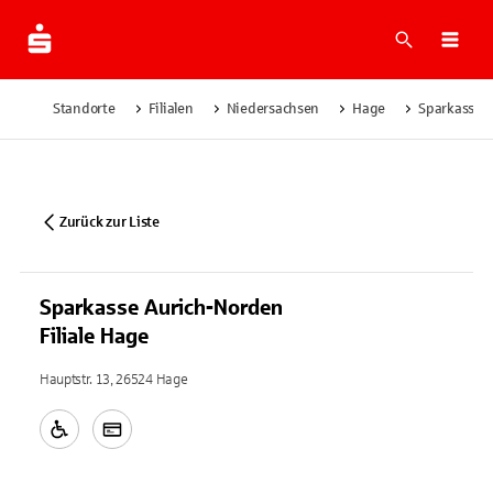
Suche
Navi
Standorte
Filialen
Niedersachsen
Hage
Sparkasse A
Zurück zur Liste
Sparkasse Aurich-Norden
Filiale Hage
Hauptstr. 13, 26524 Hage