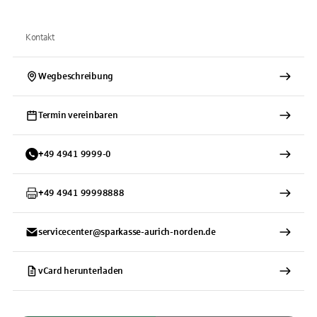
Kontakt
Wegbeschreibung
Termin vereinbaren
+
49
4941
9999-0
+
49
4941
99998888
servicecenter@sparkasse-aurich-norden.de
vCard herunterladen