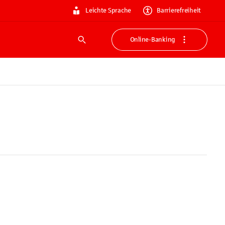
Leichte Sprache
Barrierefreiheit
Online-Banking
Suche