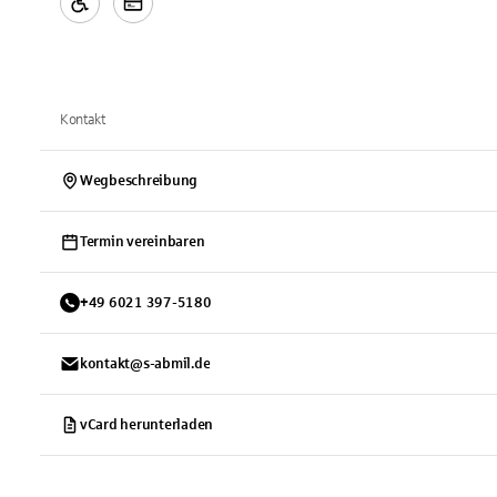
Kontakt
Wegbeschreibung
Termin vereinbaren
+
49
6021
397-5180
kontakt@s-abmil.de
vCard herunterladen