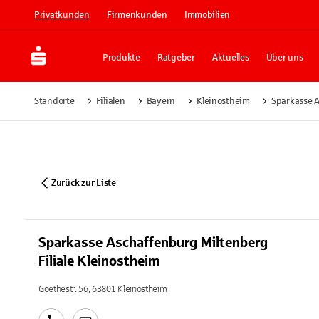
Privatkunden
Firmenkunden
Immobilien
Produkte
Ratgeber
Aktuelles
Über uns
Standorte
Filialen
Bayern
Kleinostheim
Sparkasse A
Zurück zur Liste
Sparkasse Aschaffenburg Miltenberg
Filiale Kleinostheim
Goethestr. 56, 63801 Kleinostheim