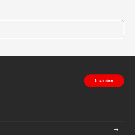
te, um auszuwählen
Nach oben