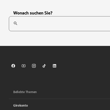
Wonach suchen Sie?
Suchfeld
Tippen Sie, um nach Themen zu suchen. Verwenden Sie die Pfei
Sparkasse auf Facebook
Sparkasse auf Youtube
Sparkasse auf Instagram
Sparkasse auf TikTok
Sparkasse auf LinkedIn
Beliebte Themen
Girokonto