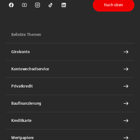
Nach oben
Sparkasse auf Facebook
Sparkasse auf Youtube
Sparkasse auf Instagram
Sparkasse auf TikTok
Sparkasse auf LinkedIn
Beliebte Themen
Girokonto
Kontowechselservice
Privatkredit
Baufinanzierung
Kreditkarte
Wertpapiere