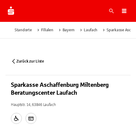
Suche
Navi
Standorte
Filialen
Bayern
Laufach
Sparkasse Ascha
Zurück zur Liste
Sparkasse Aschaffenburg Miltenberg
Beratungscenter Laufach
Hauptstr. 14, 63846 Laufach