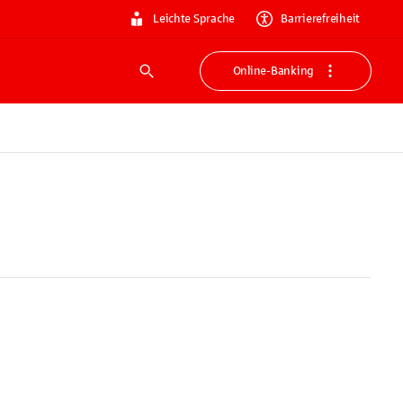
Leichte Sprache
Barrierefreiheit
Online-Banking
Suche