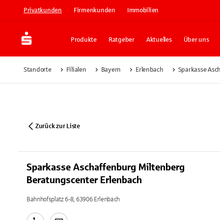
Privatkunden
Firmenkunden
Immobilien
Produkte
Ratgeber
Aktuelles
Über uns
Standorte
Filialen
Bayern
Erlenbach
Sparkasse Asc
Zurück zur Liste
Sparkasse Aschaffenburg Miltenberg
Beratungscenter Erlenbach
Bahnhofsplatz 6-8, 63906 Erlenbach