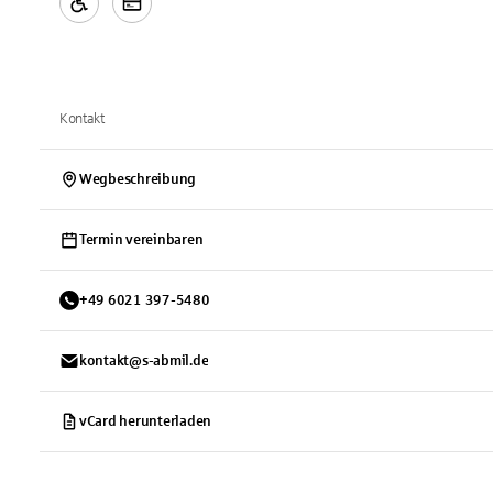
Kontakt
Wegbeschreibung
Termin vereinbaren
+
49
6021
397-5480
kontakt@s-abmil.de
vCard herunterladen