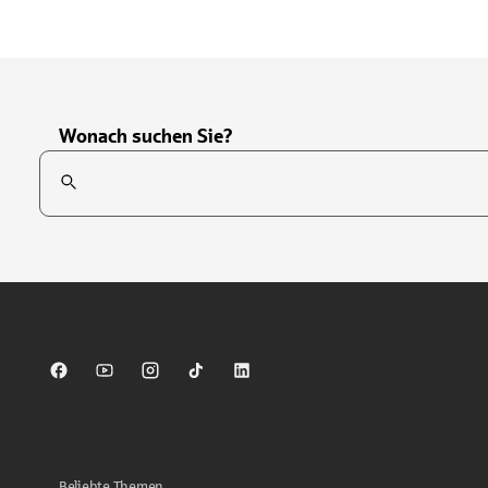
Wonach suchen Sie?
Suchfeld
Tippen Sie, um nach Themen zu suchen. Verwenden Sie die Pfei
Sparkasse auf Facebook
Sparkasse auf Youtube
Sparkasse auf Instagram
Sparkasse auf TikTok
Sparkasse auf LinkedIn
Beliebte Themen