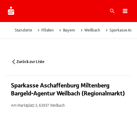
Suche
Navi
Standorte
Filialen
Bayern
Weilbach
Sparkasse Asch
Zurück zur Liste
Sparkasse Aschaffenburg Miltenberg
Bargeld-Agentur Weilbach (Regionalmarkt)
Am Marktplatz 3, 63937 Weilbach