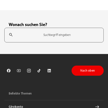
Wonach suchen Sie?
Suchfeld
Tippen Sie, um nach Themen zu suchen. Verwenden Sie die Pfeil-T
Nach oben
Sparkasse auf Facebook
Sparkasse auf Youtube
Sparkasse auf Instagram
Sparkasse auf TikTok
Sparkasse auf LinkedIn
Beliebte Themen
Girokonto