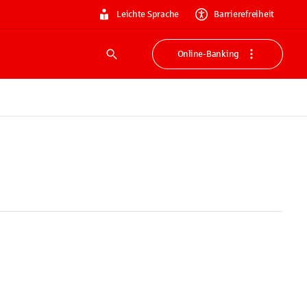
Leichte Sprache
Barrierefreiheit
Online-Banking
Suche