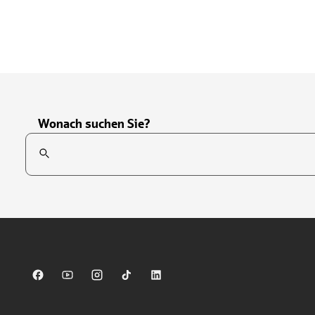
Wonach suchen Sie?
Suchfeld
Tippen Sie, um nach Themen zu suchen. Verwenden Sie die Pfei
Sparkasse auf Facebook
Sparkasse auf Youtube
Sparkasse auf Instagram
Sparkasse auf TikTok
Sparkasse auf LinkedIn