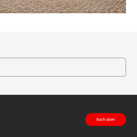
te, um auszuwählen
Nach oben