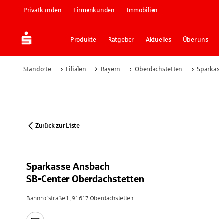
Privatkunden
Firmenkunden
Immobilien
Produkte
Ratgeber
Aktuelles
Über uns
Standorte
Filialen
Bayern
Oberdachstetten
Sparkas
Zurück zur Liste
Sparkasse Ansbach
SB-Center Oberdachstetten
Bahnhofstraße 1, 91617 Oberdachstetten