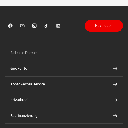
Nach oben
Sparkasse auf Facebook
Sparkasse auf Youtube
Sparkasse auf Instagram
Sparkasse auf TikTok
Sparkasse auf LinkedIn
Beliebte Themen
Girokonto
Kontowechselservice
Privatkredit
Baufinanzierung