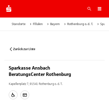
Suche
Navi
Standorte
Filialen
Bayern
Rothenburg o. d. T.
Spark
Zurück zur Liste
Sparkasse Ansbach
BeratungsCenter Rothenburg
Kapellenplatz 7, 91541 Rothenburg o. d. T.