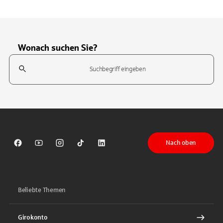
Wonach suchen Sie?
Suchfeld
Tippen Sie, um nach Themen zu suchen. Verwenden Sie die Pfeil-T
Nach oben
Sparkasse auf Facebook
Sparkasse auf Youtube
Sparkasse auf Instagram
Sparkasse auf TikTok
Sparkasse auf LinkedIn
Beliebte Themen
Girokonto