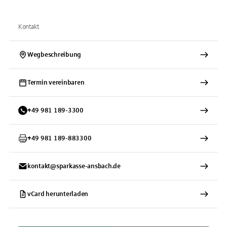
Kontakt
Wegbeschreibung
Termin vereinbaren
+
49
981
189-3300
+
49
981
189-883300
kontakt@sparkasse-ansbach.de
vCard herunterladen