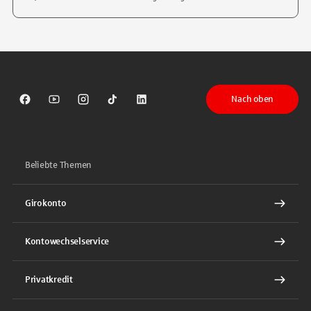
Tippen Sie, um nach Themen zu suchen. Verwenden Sie die Pfeil-T
Nach oben
Sparkasse auf Facebook
Sparkasse auf Youtube
Sparkasse auf Instagram
Sparkasse auf TikTok
Sparkasse auf LinkedIn
Beliebte Themen
Girokonto
Kontowechselservice
Privatkredit