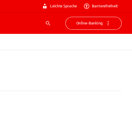
Leichte Sprache
Barrierefreiheit
Online-Banking
Suche