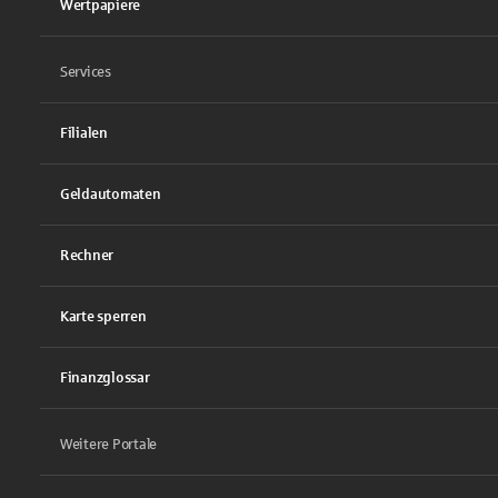
Wertpapiere
Services
Filialen
Geldautomaten
Rechner
Karte sperren
Finanzglossar
Weitere Portale