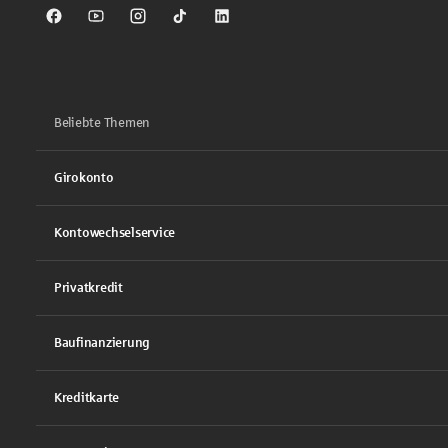
Sparkasse auf Facebook
Sparkasse auf Youtube
Sparkasse auf Instagram
Sparkasse auf TikTok
Sparkasse auf LinkedIn
Beliebte Themen
Girokonto
Kontowechselservice
Privatkredit
Baufinanzierung
Kreditkarte