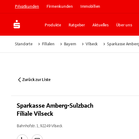
Privatkunden
Firmenkunden
Immobilien
Produkte
Ratgeber
Aktuelles
Über uns
Standorte
Filialen
Bayern
Vilseck
Sparkasse Amberg-
Zurück zur Liste
Sparkasse Amberg-Sulzbach
Filiale Vilseck
Bahnhofstr. 1, 92249 Vilseck