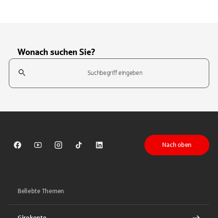
Wonach suchen Sie?
Suchfeld
Tippen Sie, um nach Themen zu suchen. Verwenden Sie die Pfeil-T
Nach oben
Sparkasse auf Facebook
Sparkasse auf Youtube
Sparkasse auf Instagram
Sparkasse auf TikTok
Sparkasse auf LinkedIn
Beliebte Themen
Girokonto