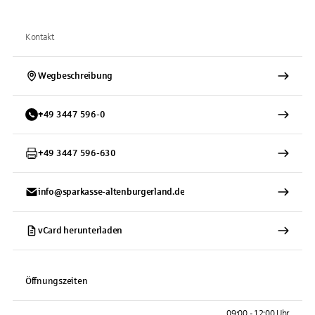
Kontakt
Wegbeschreibung
+
49
3447
596-0
+
49
3447
596-630
info@sparkasse-altenburgerland.de
vCard herunterladen
Öffnungszeiten
09:00 - 12:00 Uhr