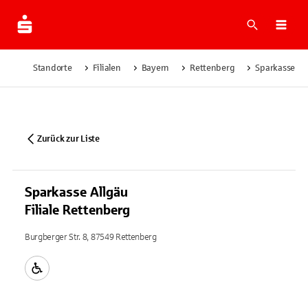
Suche
Navi
Standorte
Filialen
Bayern
Rettenberg
Sparkasse All
Zurück zur Liste
Sparkasse Allgäu
Filiale Rettenberg
Burgberger Str. 8, 87549 Rettenberg