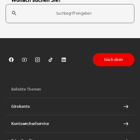
Suchfeld
Tippen Sie, um nach Themen zu suchen. Verwenden Sie die Pfeil-T
Nach oben
Sparkasse auf Facebook
Sparkasse auf Youtube
Sparkasse auf Instagram
Sparkasse auf TikTok
Sparkasse auf LinkedIn
Beliebte Themen
Girokonto
Kontowechselservice