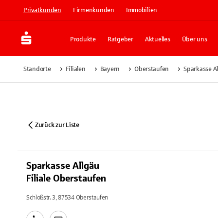
Privatkunden
Firmenkunden
Immobilien
Produkte
Ratgeber
Aktuelles
Über uns
Standorte
Filialen
Bayern
Oberstaufen
Sparkasse Al
Zurück zur Liste
Sparkasse Allgäu
Filiale Oberstaufen
Schloßstr. 3, 87534 Oberstaufen