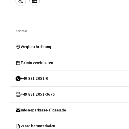
Kontakt
Wegbeschreibung
Termin vereinbaren
+
49
831
2051-0
+
49
831
2051-3675
Info@sparkasse-allgaeu.de
vCard herunterladen