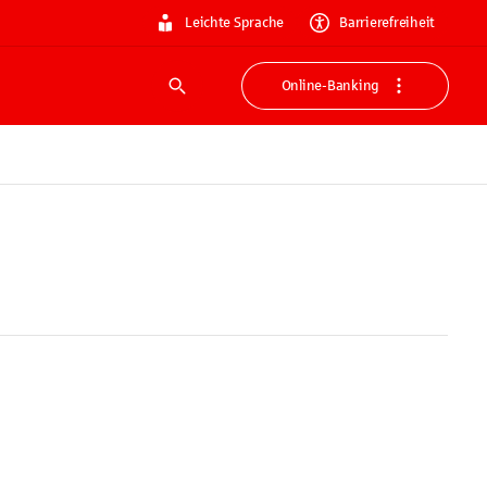
Leichte Sprache
Barrierefreiheit
Online-Banking
Suche