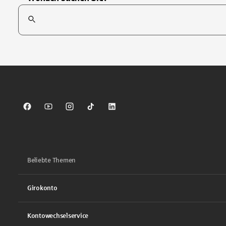
Suchfeld
Tippen Sie, um nach Themen zu suchen. Verwenden Sie die Pfei
Sparkasse auf Facebook
Sparkasse auf Youtube
Sparkasse auf Instagram
Sparkasse auf TikTok
Sparkasse auf LinkedIn
Beliebte Themen
Girokonto
Kontowechselservice