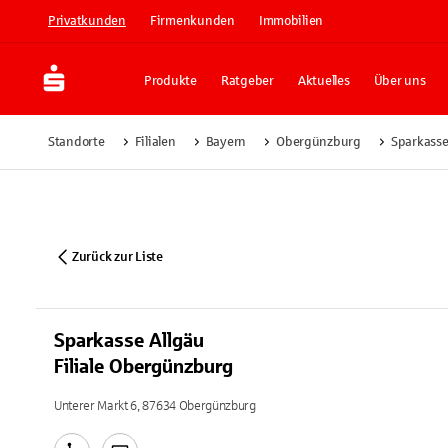
Privatkunden
Firmenkunden
Immobilien
Produkte
Ratgeber
Aktuelles
Über uns
Standorte
Filialen
Bayern
Obergünzburg
Sparkasse
Zurück zur Liste
Sparkasse Allgäu
Filiale Obergünzburg
Unterer Markt 6, 87634 Obergünzburg