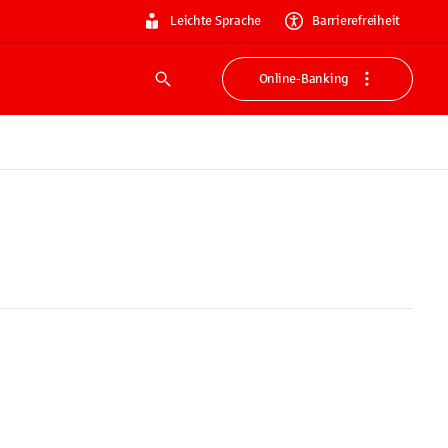
Leichte Sprache
Barrierefreiheit
Online-Banking
Suche