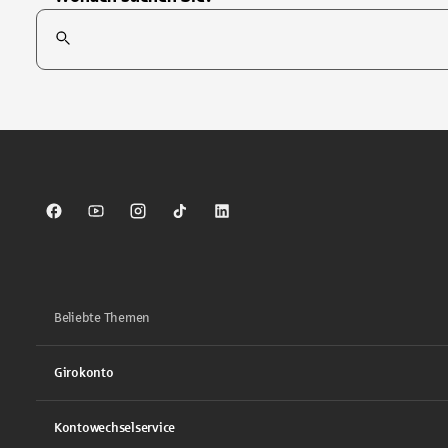
Suchfeld
Tippen Sie, um nach Themen zu suchen. Verwenden Sie die Pfei
Sparkasse auf Facebook
Sparkasse auf Youtube
Sparkasse auf Instagram
Sparkasse auf TikTok
Sparkasse auf LinkedIn
Beliebte Themen
Girokonto
Kontowechselservice