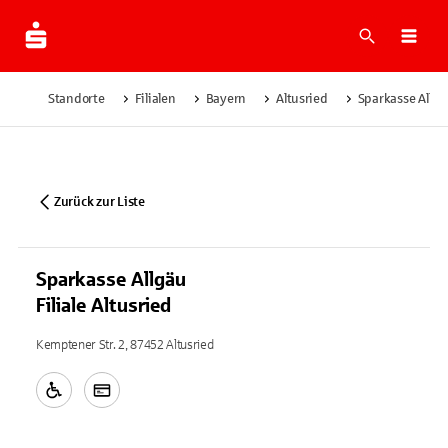
Suche
Navi
Standorte
Filialen
Bayern
Altusried
Sparkasse Allgäu
Zurück zur Liste
Sparkasse Allgäu
Filiale Altusried
Kemptener Str. 2, 87452 Altusried