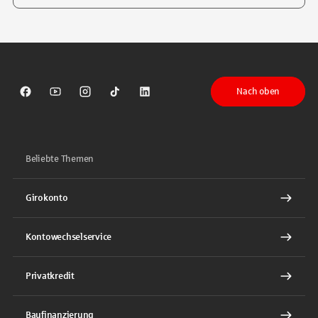
Tippen Sie, um nach Themen zu suchen. Verwenden Sie die Pfeil-T
Nach oben
Sparkasse auf Facebook
Sparkasse auf Youtube
Sparkasse auf Instagram
Sparkasse auf TikTok
Sparkasse auf LinkedIn
Beliebte Themen
Girokonto
Kontowechselservice
Privatkredit
Baufinanzierung