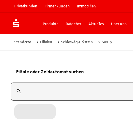
Privatkunden
Firmenkunden
Immobilien
Produkte
Ratgeber
Aktuelles
Über uns
Standorte
Filialen
Schleswig-Holstein
Sörup
Filiale oder Geldautomat suchen
Suchfeld