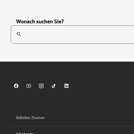
Wonach suchen Sie?
Suchfeld
Tippen Sie, um nach Themen zu suchen. Verwenden Sie die Pfei
Sparkasse auf Facebook
Sparkasse auf Youtube
Sparkasse auf Instagram
Sparkasse auf TikTok
Sparkasse auf LinkedIn
Beliebte Themen