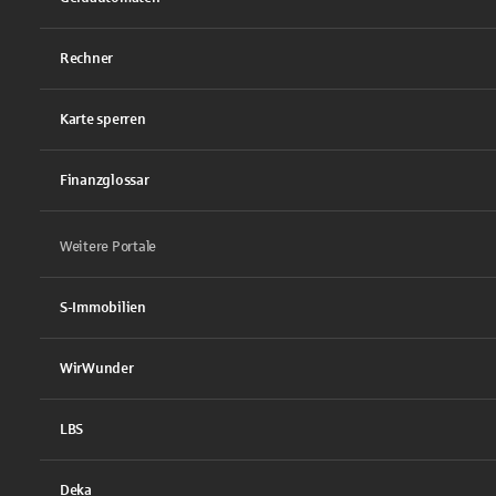
Rechner
Karte sperren
Finanzglossar
Weitere Portale
S-Immobilien
WirWunder
LBS
Deka