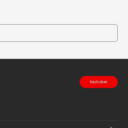
te, um auszuwählen
Nach oben