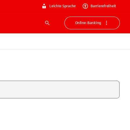
Leichte Sprache
Barrierefreiheit
Online-Banking
Suche