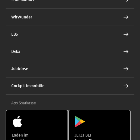
WirWunder
LBS
Deka
Jobbörse
Cockpit Immobilie
App Sparkasse
Laden im
JETZT BEI