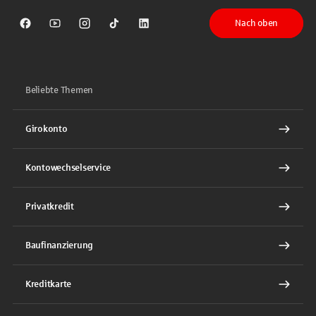
Nach oben
Sparkasse auf Facebook
Sparkasse auf Youtube
Sparkasse auf Instagram
Sparkasse auf TikTok
Sparkasse auf LinkedIn
Beliebte Themen
Girokonto
Kontowechselservice
Privatkredit
Baufinanzierung
Kreditkarte