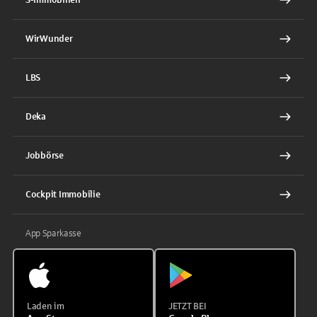
WirWunder
LBS
Deka
Jobbörse
Cockpit Immobilie
App Sparkasse
Laden im
JETZT BEI