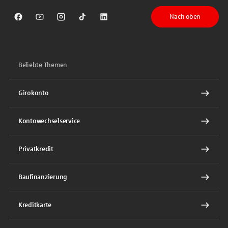
Nach oben
Sparkasse auf Facebook
Sparkasse auf Youtube
Sparkasse auf Instagram
Sparkasse auf TikTok
Sparkasse auf LinkedIn
Beliebte Themen
Girokonto
Kontowechselservice
Privatkredit
Baufinanzierung
Kreditkarte