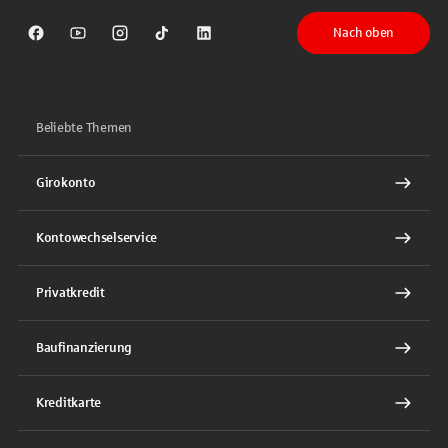
Nach oben
Sparkasse auf Facebook
Sparkasse auf Youtube
Sparkasse auf Instagram
Sparkasse auf TikTok
Sparkasse auf LinkedIn
Beliebte Themen
Girokonto
Kontowechselservice
Privatkredit
Baufinanzierung
Kreditkarte