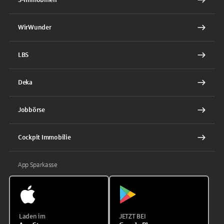
WirWunder
LBS
Deka
Jobbörse
Cockpit Immobilie
App Sparkasse
Laden im
JETZT BEI