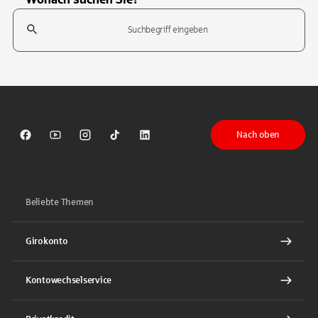
Suchfeld
Tippen Sie, um nach Themen zu suchen. Verwenden Sie die Pfeil-T
Nach oben
Sparkasse auf Facebook
Sparkasse auf Youtube
Sparkasse auf Instagram
Sparkasse auf TikTok
Sparkasse auf LinkedIn
Beliebte Themen
Girokonto
Kontowechselservice