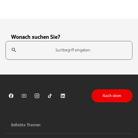
Wonach suchen Sie?
Suchfeld
Tippen Sie, um nach Themen zu suchen. Verwenden Sie die Pfeil-T
Nach oben
Sparkasse auf Facebook
Sparkasse auf Youtube
Sparkasse auf Instagram
Sparkasse auf TikTok
Sparkasse auf LinkedIn
Beliebte Themen