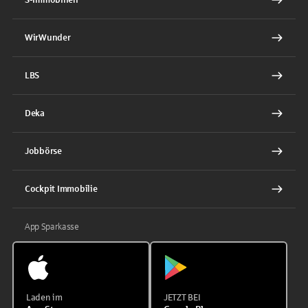
WirWunder
LBS
Deka
Jobbörse
Cockpit Immobilie
App Sparkasse
Laden im
JETZT BEI