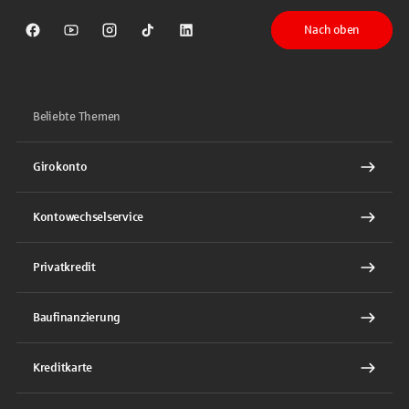
Nach oben
Sparkasse auf Facebook
Sparkasse auf Youtube
Sparkasse auf Instagram
Sparkasse auf TikTok
Sparkasse auf LinkedIn
Beliebte Themen
Girokonto
Kontowechselservice
Privatkredit
Baufinanzierung
Kreditkarte