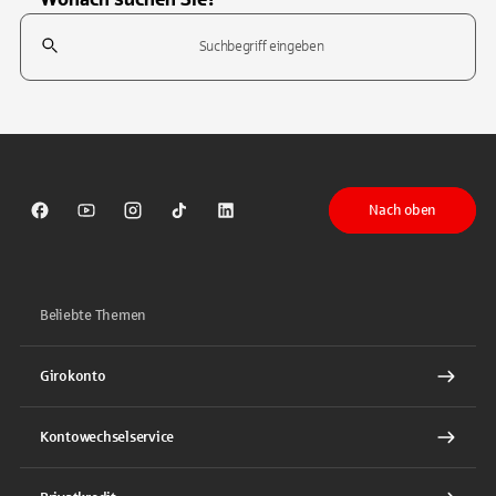
Suchfeld
Tippen Sie, um nach Themen zu suchen. Verwenden Sie die Pfeil-T
Nach oben
Sparkasse auf Facebook
Sparkasse auf Youtube
Sparkasse auf Instagram
Sparkasse auf TikTok
Sparkasse auf LinkedIn
Beliebte Themen
Girokonto
Kontowechselservice