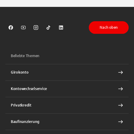
Nach oben
Sparkasse auf Facebook
Sparkasse auf Youtube
Sparkasse auf Instagram
Sparkasse auf TikTok
Sparkasse auf LinkedIn
Beliebte Themen
Girokonto
Kontowechselservice
Privatkredit
Baufinanzierung